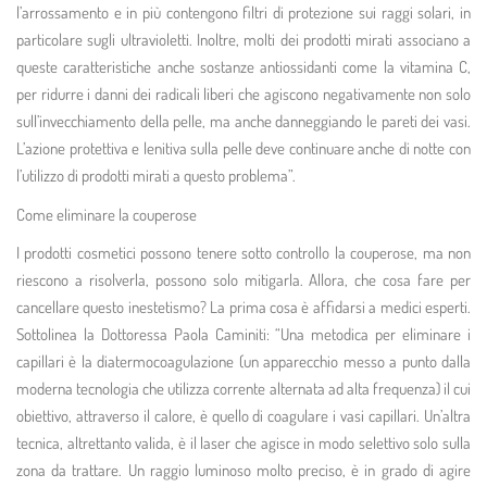
l’arrossamento e in più contengono filtri di protezione sui raggi solari, in
particolare sugli ultravioletti. Inoltre, molti dei prodotti mirati associano a
queste caratteristiche anche sostanze antiossidanti come la vitamina C,
per ridurre i danni dei radicali liberi che agiscono negativamente non solo
sull’invecchiamento della pelle, ma anche danneggiando le pareti dei vasi.
L’azione protettiva e lenitiva sulla pelle deve continuare anche di notte con
l’utilizzo di prodotti mirati a questo problema”.
Come eliminare la couperose
I prodotti cosmetici possono tenere sotto controllo la couperose, ma non
riescono a risolverla, possono solo mitigarla. Allora, che cosa fare per
cancellare questo inestetismo? La prima cosa è affidarsi a medici esperti.
Sottolinea la Dottoressa Paola Caminiti: “Una metodica per eliminare i
capillari è la diatermocoagulazione (un apparecchio messo a punto dalla
moderna tecnologia che utilizza corrente alternata ad alta frequenza) il cui
obiettivo, attraverso il calore, è quello di coagulare i vasi capillari. Un’altra
tecnica, altrettanto valida, è il laser che agisce in modo selettivo solo sulla
zona da trattare. Un raggio luminoso molto preciso, è in grado di agire