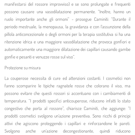
manifestarsi del rossore improvviso) e se sono prolungate e frequenti
possono causare una vasodilatazione permanente. “Inoltre, hanno un
ruolo importante anche gli ormoni” - prosegue Caminiti: “Durante il
periodo mestruale, la menopausa, la gravidanza e con l’assunzione della
pillola anticoncezionale o degli ormoni per la terapia sostitutiva si ha una
ritenzione idrica e una maggiore vasodilatazione che provoca gonfiori e
automaticamente una maggiore dilatazione dei capillari causando gambe
gonfie e pesanti e venuzze rosse sul viso”.
Protezione su misura
La couperose necessita di cure ed attenzioni costanti. I cosmetici non
fanno scomparire le tipiche ragnatele rosse che colorano il viso, ma
possono evitare che questi rossori si accentuano con i cambiamenti di
temperatura. “I prodotti specifici anticouperose, riducono infatti lo stato
congestivo che porta al rossore”, chiarisce Caminiti, che aggiunge: “I
prodotti cosmetici svolgono un’azione preventiva. Sono ricchi di principi
attivi che agiscono proteggendo i capillari e rinforzandone le pareti.
Svolgono anche un’azione decongestionante, quindi riducono