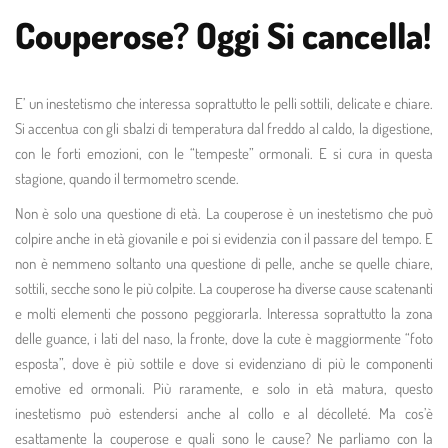
Couperose? Oggi Si cancella!
E’ un inestetismo che interessa soprattutto le pelli sottili, delicate e chiare.
Si accentua con gli sbalzi di temperatura dal freddo al caldo, la digestione,
con le forti emozioni, con le “tempeste” ormonali. E si cura in questa
stagione, quando il termometro scende.
Non è solo una questione di età. La couperose è un inestetismo che può
colpire anche in età giovanile e poi si evidenzia con il passare del tempo. E
non è nemmeno soltanto una questione di pelle, anche se quelle chiare,
sottili, secche sono le più colpite. La couperose ha diverse cause scatenanti
e molti elementi che possono peggiorarla. Interessa soprattutto la zona
delle guance, i lati del naso, la fronte, dove la cute è maggiormente “foto
esposta”, dove è più sottile e dove si evidenziano di più le componenti
emotive ed ormonali. Più raramente, e solo in età matura, questo
inestetismo può estendersi anche al collo e al décolleté. Ma cos’è
esattamente la couperose e quali sono le cause? Ne parliamo con la