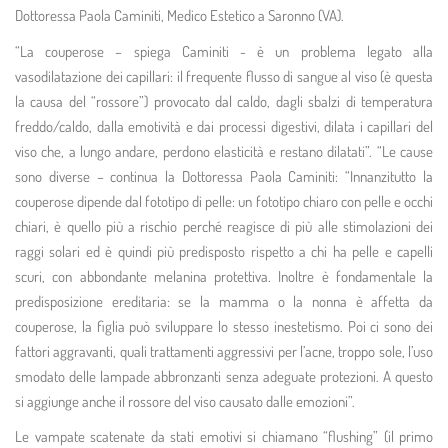
Dottoressa Paola Caminiti, Medico Estetico a Saronno (VA).
“La couperose – spiega Caminiti - è un problema legato alla
vasodilatazione dei capillari: il frequente flusso di sangue al viso (è questa
la causa del “rossore”) provocato dal caldo, dagli sbalzi di temperatura
freddo/caldo, dalla emotività e dai processi digestivi, dilata i capillari del
viso che, a lungo andare, perdono elasticità e restano dilatati”. “Le cause
sono diverse – continua la Dottoressa Paola Caminiti: “Innanzitutto la
couperose dipende dal fototipo di pelle: un fototipo chiaro con pelle e occhi
chiari, è quello più a rischio perché reagisce di più alle stimolazioni dei
raggi solari ed è quindi più predisposto rispetto a chi ha pelle e capelli
scuri, con abbondante melanina protettiva. Inoltre è fondamentale la
predisposizione ereditaria: se la mamma o la nonna è affetta da
couperose, la figlia può sviluppare lo stesso inestetismo. Poi ci sono dei
fattori aggravanti, quali trattamenti aggressivi per l’acne, troppo sole, l’uso
smodato delle lampade abbronzanti senza adeguate protezioni. A questo
si aggiunge anche il rossore del viso causato dalle emozioni”.
Le vampate scatenate da stati emotivi si chiamano “flushing” (il primo