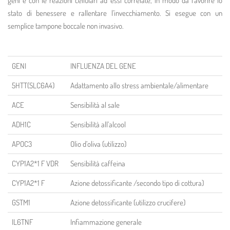
geni e con le reazioni cellulari ad essi correlate, in modo da favorire lo
stato di benessere e rallentare l’invecchiamento. Si esegue con un
semplice tampone boccale non invasivo.
GENI
INFLUENZA DEL GENE
5HTT(SLC6A4)
Adattamento allo stress ambientale/alimentare
ACE
Sensibilità al sale
ADH1C
Sensibilità all’alcool
APOC3
Olio d’oliva (utilizzo)
CYP1A2*1 F VDR
Sensibilità caffeina
CYP1A2*1 F
Azione detossificante /secondo tipo di cottura)
GSTM1
Azione detossificante (utilizzo crucifere)
IL6TNF
Infiammazione generale