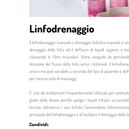
Linfodrenaggio
Il linfodrenaggio manuale o drenaggio linfatico manuale è un m
drenaggio della linfa ed il deflusso di liquidi organici e t
rilassando le fibre muscolari. Viene eseguito da personal
direzione del flusso della linfa verso i linfonodi. Il linfod
un’ora ma può variabile a seconda del tipo di paziente e de
per ciascun ciclo di massaggi.
E’ uno dei trattamenti frequentemente utilizzati per contrast
glutei delle donne perché spinge i liquidi linfatici accumulat
tossine, attraverso i vasi linfatici favorendone l'eliminazion
principale del linfodrenaggio è di facilitare il drenaggio della 
Condividi: