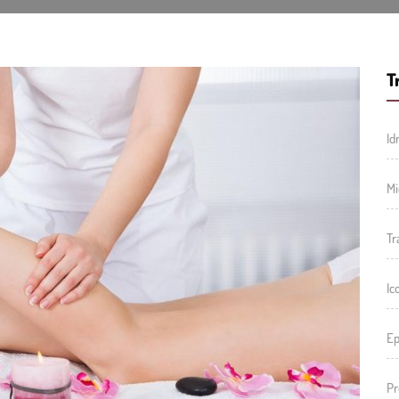
T
Id
Mi
Tr
Ic
Ep
Pr