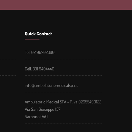
Quick Contact
Tel. 02 96702380
Cell. 331 9404440
info@ambulatoriomedicalspa.it
Ambulatorio Medical SPA - P.iva 02655490122
Via San Giuseppe 137
Saronno (VA)