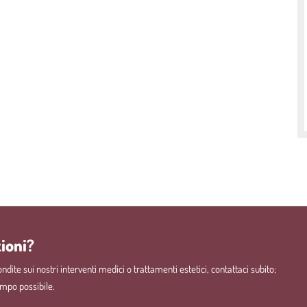
ioni?
dite sui nostri interventi medici o trattamenti estetici, contattaci subito;
empo possibile.