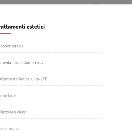
rattamenti estetici
rocolonterapia
crovibrazione Compressiva
attamento Anticellulite-LPG
oone laser
ilazione a diodo
essoterapia