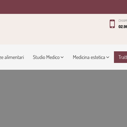
CHIAM
02.9
ze alimentari
Studio Medico
Medicina estetica
Trat