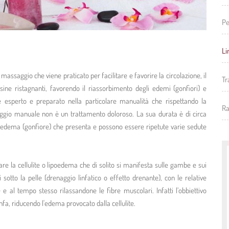
Pe
Li
assaggio che viene praticato per facilitare e favorire la circolazione, il
Tr
ossine ristagnanti, favorendo il riassorbimento degli edemi (gonfiori) e
e esperto e preparato nella particolare manualità che rispettando la
Ra
renaggio manuale non è un trattamento doloroso. La sua durata è di circa
ll’edema (gonfiore) che presenta e possono essere ripetute varie sedute
are la cellulite o lipoedema che di solito si manifesta sulle gambe e sui
i sotto la pelle (drenaggio linfatico o effetto drenante), con le relative
e e al tempo stesso rilassandone le fibre muscolari. Infatti l’obbiettivo
linfa, riducendo l'edema provocato dalla cellulite.